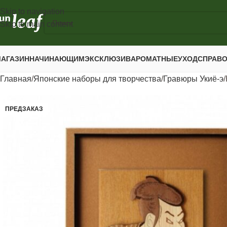
Skip to navigation
Skip to main content
АГАЗИН
НАЧИНАЮЩИМ
ЭКСКЛЮЗИВ
АРОМАТНЫЕ
УХОД
СПРАВ
Главная
Японские наборы для творчества
Гравюры Укиё-э
ПРЕДЗАКАЗ