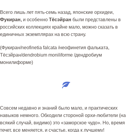
Всего лишь лет пять-семь назад, японские орхидеи,
Фукиран,
и особенно
Тёсэйран
были представлены в
российских коллекциях крайне мало, можно сказать в
единичных экземплярах на всю страну.
(Фукиран/
neofinetia falcata
/неофинетия фальката,
Тёсэйран/
dendrobium moniliforme
/дендробиум
монилиформе)
Совсем недавно и знаний было мало, и практических
навыков немного. Обходили стороной орхи-любители (на
всякий случай, видимо) это «заморское чудо». Но, время
течет, все меняется, и счастье, когда к лучшему!