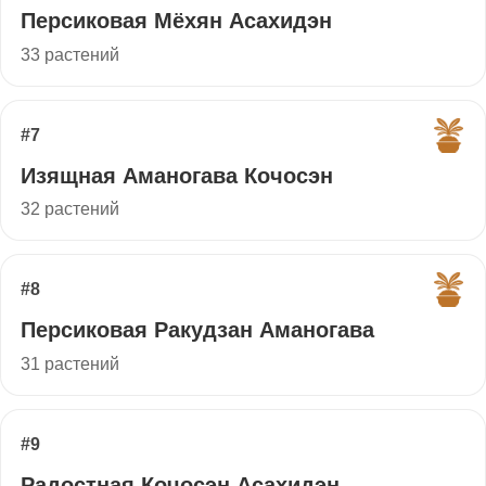
Персиковая Мёхян Асахидэн
33 растений
#7
Изящная Аманогава Кочосэн
32 растений
#8
Персиковая Ракудзан Аманогава
31 растений
#9
Радостная Кочосэн Асахидэн