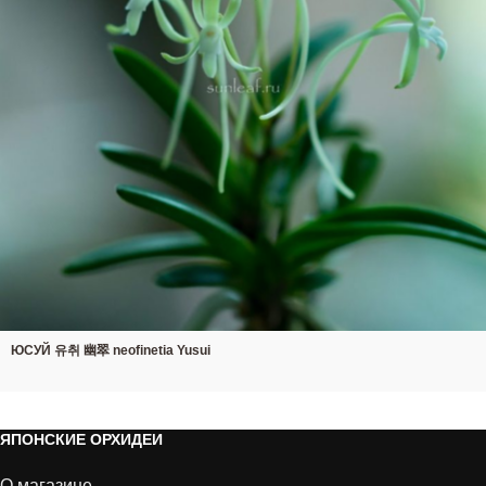
ЮСУЙ 유취 幽翠 neofinetia Yusui
ЯПОНСКИЕ ОРХИДЕИ
О магазине