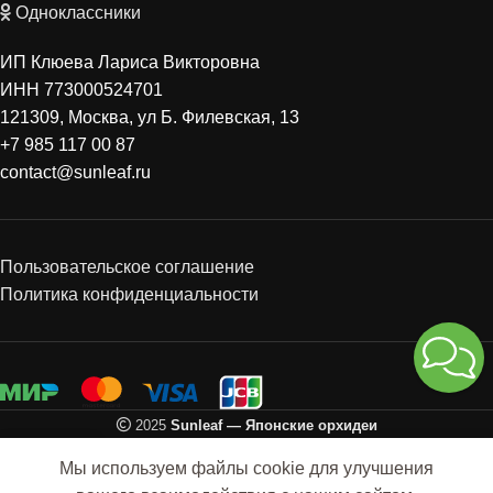
Одноклассники
ИП Клюева Лариса Викторовна
ИНН 773000524701
121309, Москва, ул Б. Филевская, 13
+7 985 117 00 87
contact@sunleaf.ru
Пользовательское соглашение
Политика конфиденциальности
2025
Sunleaf — Японские орхидеи
0
Мы используем файлы cookie для улучшения
агазин
Избранное
Сравнить
Корзина