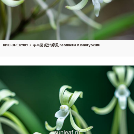
КИСЮРЁКУФУ 기주녹풍 紀州緑風 neofinetia Kishuryokufu