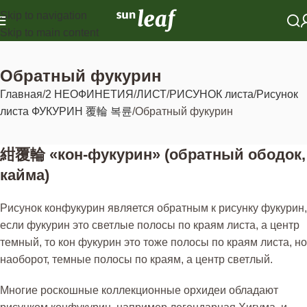
Skip to navigation
Skip to main content
Обратный фукурин
Главная
2 НЕОФИНЕТИЯ
ЛИСТ
РИСУНОК листа
Рисунок
листа ФУКУРИН 覆輪 복륜
Обратный фукурин
紺覆輪 «кон-фукурин» (обратный ободок,
кайма)
Рисунок конфукурин является обратным к рисунку фукурин,
если фукурин это светлые полосы по краям листа, а центр
темный, то кон фукурин это тоже полосы по краям листа, но
наоборот, темные полосы по краям, а центр светлый.
Многие роскошные коллекционные орхидеи обладают