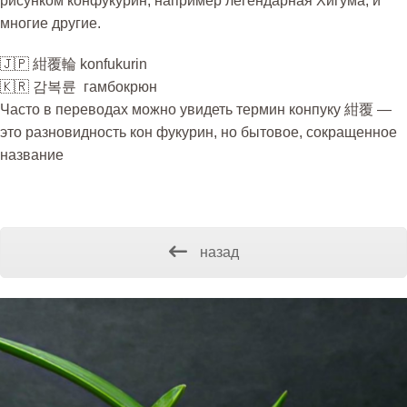
рисунком конфукурин, например легендарная Хигума, и
многие другие.
🇯🇵 紺覆輪 konfukurin
🇰🇷 감복륜 гамбокрюн
Часто в переводах можно увидеть термин
конпуку 紺覆
—
это разновидность
кон фукурин
, но бытовое, сокращенное
название
назад