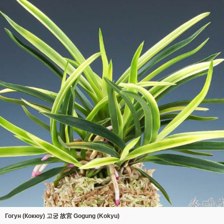
Гогун (Кокюу) 고궁 故宮 Gogung (Kokyu)