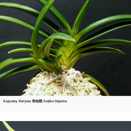
Аодзику Хигума 青軸羆 Aojiku higuma