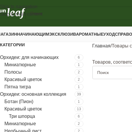
Skip to navigation
Skip to main content
АГАЗИН
НАЧИНАЮЩИМ
ЭКСКЛЮЗИВ
АРОМАТНЫЕ
УХОД
СПРАВ
КАТЕГОРИИ
Главная
Товары с
Орхидеи: для начинающих
6
Товаров, соответ
Миниатюрные
1
Полосы
2
Красивый цветок
2
Пятна тигра
1
Орхидеи: основная коллекция
39
Ботан (Пион)
1
Красивый цветок
13
Три шпорца
6
Миниатюрные
2
Необычный лист
2