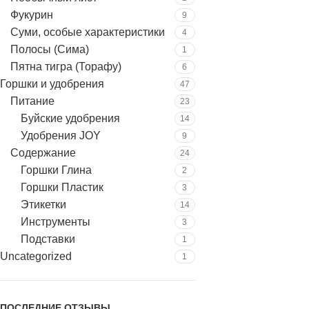
Фукурин
9
Суми, особые характеристики
4
Полосы (Сима)
1
Пятна тигра (Торафу)
6
Горшки и удобрения
47
Питание
23
Буйские удобрения
14
Удобрения JOY
9
Содержание
24
Горшки Глина
2
Горшки Пластик
3
Этикетки
14
Инструменты
3
Подставки
1
Uncategorized
1
ПОСЛЕДНИЕ ОТЗЫВЫ