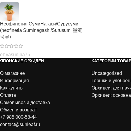
Неофинетия СумиНагаси/Сурусуми
(neofinetia Suminagashi/Surusumi 墨流
묵류)
от vasunina75
ЯПОНСКИЕ ОРХИДЕИ
КАТЕГОРИИ ТОВА
О магазине
Uncategorized
Информация
Горшки и удобрен
Как купить
Орхидеи: для на
Оплата
Орхидеи: основна
Самовывоз и доставка
Обмен и возврат
+7 985 000-58-44
contact@sunleaf.ru