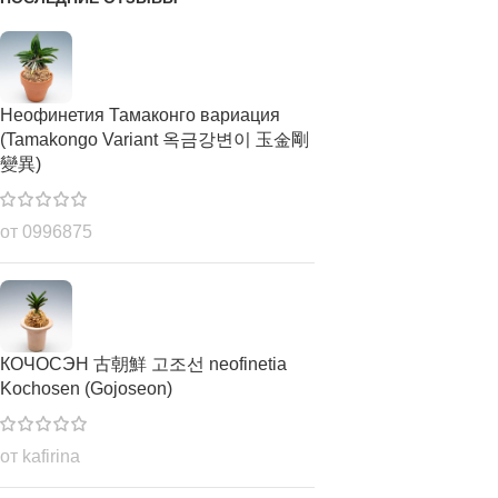
Неофинетия Тамаконго вариация
(Tamakongo Variant 옥금강변이 玉金剛
變異)
от 0996875
КОЧОСЭН 古朝鮮 고조선 neofinetia
Kochosen (Gojoseon)
от kafirina