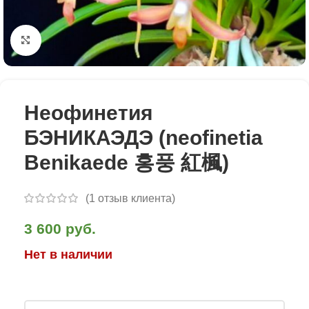
Click to enlarge
Неофинетия
БЭНИКАЭДЭ (neofinetia
Benikaede 홍풍 紅楓)
(
1
отзыв клиента)
3 600
руб.
Нет в наличии