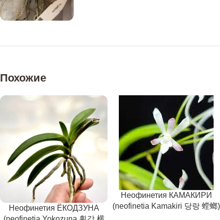
Похожие
Неофинетия КАМАКИРИ
(neofinetia Kamakiri 당랑 螳螂)
Неофинетия ЁКОДЗУНА
(neofinetia Yokozuna 횡강 横