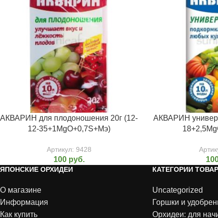
АКВАРИН для плодоношения 20г (12-
АКВАРИН универс
12-35+1MgO+0,7S+Мэ)
18+2,5Mg
Артикул:
9428
Артик
100
руб.
10
ЯПОНСКИЕ ОРХИДЕИ
КАТЕГОРИИ ТОВА
О магазине
Uncategorized
Информация
Горшки и удобрен
Как купить
Орхидеи: для на