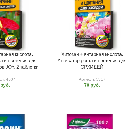
тарная кислота.
Хитозан + янтарная кислота.
а и цветения для
Активатор роста и цветения для
в JOY, 2 таблетки
ОРХИДЕЙ
ул:
4587
Артикул:
3917
0
руб.
70
руб.