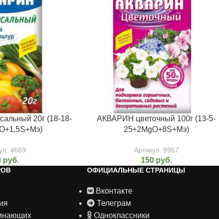
альный 20г (18-18-
АКВАРИН цветочный 100г (13-5-
O+1,5S+Мэ)
25+2MgO+8S+Mэ)
ул:
4669
Артикул:
9967
0
руб.
150
руб.
РОВ
ОФИЦИАЛЬНЫЕ СТРАНИЦЫ
Вконтакте
ия
Телеграм
чинающих
Одноклассники