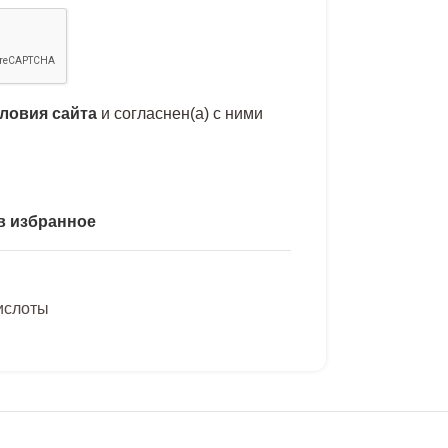
словия сайта
и согласнен(а) с ними
в избранное
ислоты