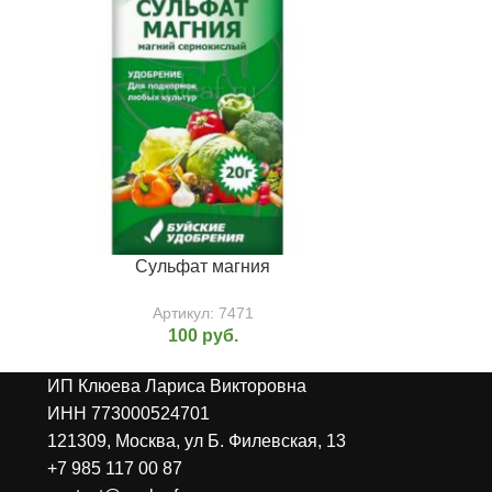
Сульфат магния
Артикул:
7471
100
руб.
ИП Клюева Лариса Викторовна
ИНН 773000524701
121309, Москва, ул Б. Филевская, 13
+7 985 117 00 87