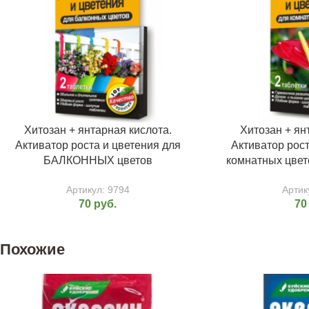
Хитозан + янтарная кислота.
Хитозан + ян
Активатор роста и цветения для
Активатор рост
БАЛКОННЫХ цветов
комнатных цвето
Артикул:
9794
Артик
70
руб.
7
Похожие