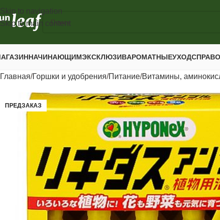
Skip to navigation
Skip to main content
АГАЗИН
НАЧИНАЮЩИМ
ЭКСКЛЮЗИВ
АРОМАТНЫЕ
УХОД
СПРАВ
Главная
Горшки и удобрения
Питание
Витамины, аминокис
ПРЕДЗАКАЗ