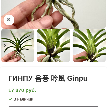
Click to enlarge
ГИНПУ 음풍 吟風 Ginpu
17 370
руб.
В наличии