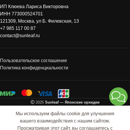
ИП Клюева Лариса Викторовна
ИНН 773000524701
121309, Москва, ул Б. Филевская, 13
+7 985 117 00 87
contact@sunleaf.ru
Пользовательское соглашение
Политика конфиденциальности
2025
Sunleaf — Японские орхидеи
Мы используем файлы cookie для улучшения
Горшок для
1
вашего взаимодействия с нашим сайтом.
неофинетии
Нет в
0
наличии
высокий разм 3.5
300
руб.
Просматривая этот сайт, вы соглашаетесь с
агазин
Избранное
Сравнить
Корзина