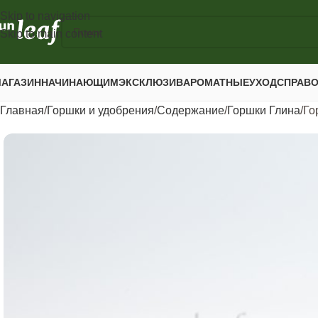
Skip to navigation
Skip to main content
АГАЗИН
НАЧИНАЮЩИМ
ЭКСКЛЮЗИВ
АРОМАТНЫЕ
УХОД
СПРАВ
Главная
Горшки и удобрения
Содержание
Горшки Глина
Го