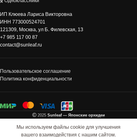
Одноклассники
ИП Клюева Лариса Викторовна
ИНН 773000524701
121309, Москва, ул Б. Филевская, 13
+7 985 117 00 87
contact@sunleaf.ru
Пользовательское соглашение
Политика конфиденциальности
2025
Sunleaf — Японские орхидеи
Мы используем файлы cookie для улучшения
вашего взаимодействия с нашим сайтом.
Календарь 2024
Нет в
0