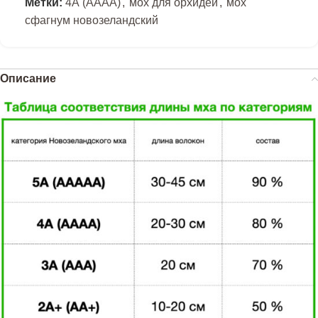
Метки:
4А (АААА)
,
мох для орхидей
,
мох
сфагнум новозеландский
Описание