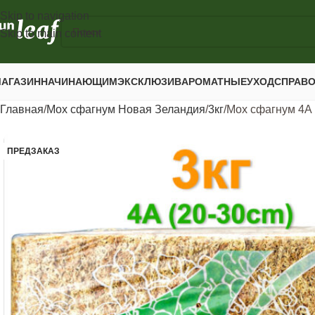
Skip to navigation
Skip to main content
АГАЗИН
НАЧИНАЮЩИМ
ЭКСКЛЮЗИВ
АРОМАТНЫЕ
УХОД
СПРАВ
Главная
Мох сфагнум Новая Зеландия
3кг
Мох сфагнум 4А 
ПРЕДЗАКАЗ