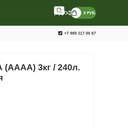
0
РУБ.
+7 985 117 00 87
(AAАА) 3кг / 240л.
я