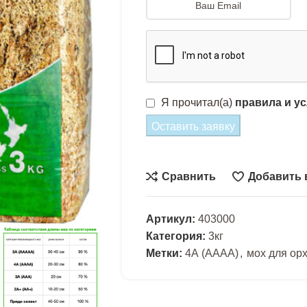
Я прочитал(а)
правила и у
Оставить заявку
Сравнить
Добавить 
Артикул:
403000
Категория:
3кг
Метки:
4А (АААА)
,
мох для ор