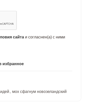
словия сайта
и согласнен(а) с ними
в избранное
хидей
,
мох сфагнум новозеландский