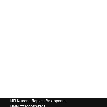
ИП Клюева Лариса Викторовна
ИНН 773000524701