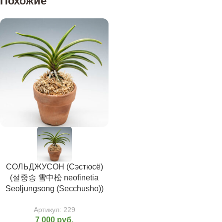
Похожие
СОЛЬДЖУСОН (Сэстюсё)
(설중송 雪中松 neofinetia
Seoljungsong (Secchusho))
Артикул:
229
7 000
руб.