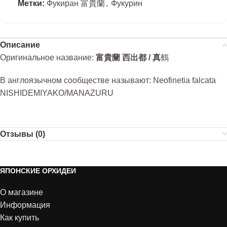
Метки:
Фукиран 富貴蘭
,
Фукурин
Описание
Оригинальное название:
富貴蘭 西出都 /
真
鶴
В англоязычном сообществе называют: Neofinetia falcata
NISHIDEMIYAKO/MANAZURU
Отзывы (0)
ЯПОНСКИЕ ОРХИДЕИ
О магазине
Информация
Как купить