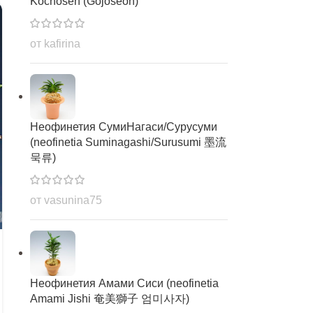
Kochosen (Gojoseon)
от kafirina
Неофинетия СумиНагаси/Сурусуми
(neofinetia Suminagashi/Surusumi 墨流
묵류)
от vasunina75
24 Фев 2022
Тэгыксон (Тайкёкусен) 태극선 太極仙
Неофинетия Амами Сиси (neofinetia
Taegeukseon (Taikyokusen)
Amami Jishi 奄美獅子 엄미사자)