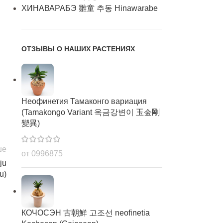
ХИНАВАРАБЭ 雛童 추동 Hinawarabe
ОТЗЫВЫ О НАШИХ РАСТЕНИЯХ
Неофинетия Тамаконго вариация
(Tamakongo Variant 옥금강변이 玉金剛
變異)
ше
от 0996875
ju
u)
КОЧОСЭН 古朝鮮 고조선 neofinetia