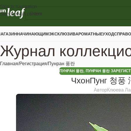
Skip to navigation
Skip to main content
АГАЗИН
НАЧИНАЮЩИМ
ЭКСКЛЮЗИВ
АРОМАТНЫЕ
УХОД
СПРАВ
Журнал коллекци
Главная
Регистрация
Пунран 풍란
ПУНРАН 풍란
,
ПУНРАН 풍란 ЗАРЕГИСТ
ЧхонПунг 청풍 
Автор
Клюева Ла