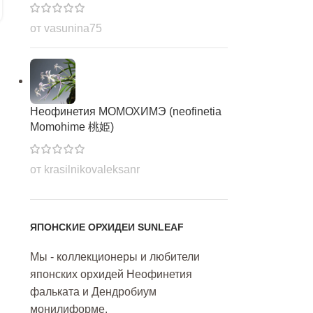
№ 33
ЧИТАТЬ ДАЛЕЕ
от vasunina75
Неофинетия МОМОХИМЭ (neofinetia
Momohime 桃姫)
от krasilnikovaleksanr
ЯПОНСКИЕ ОРХИДЕИ SUNLEAF
Мы - коллекционеры и любители
японских орхидей Неофинетия
фальката и Дендробиум
монилиформе.