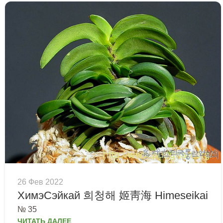
26 Фев 2022
ХимэСэйкай 희청해 姬靑海 Himeseikai
№ 35
ЧИТАТЬ ДАЛЕЕ