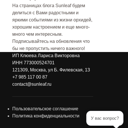
На страницах блога Sunleaf будем
делиться с Вами радостными и
яркими событиями из жизни орхидей,
хорошим настроением и еще много-
много чем интересным.
Подписывайтесь на обновления что
бы не пропустить ничего важного!
ИП Клюева Лариса Викторовна
ИНН 773000524701
121309, Москва, ул Б. Филевская, 13
+7 985 117 00 87
contact@sunleaf.ru
Пользовательское соглашение
Политика конфиденциальности
У вас вопрос?