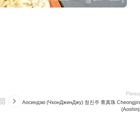
Рань
Аосиндзю (ЧхонДжинДжу) 청진주 青真珠 Cheongjin
(Aoshinj