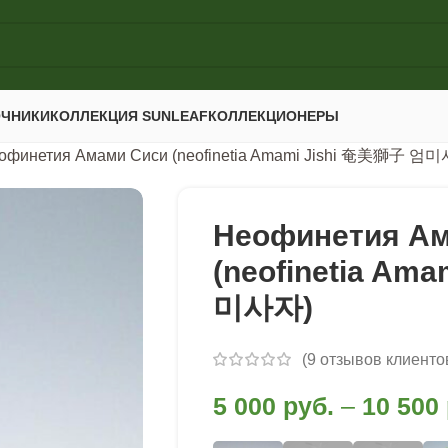
ОЧНИКИ
КОЛЛЕКЦИЯ SUNLEAF
КОЛЛЕКЦИОНЕРЫ
офинетия Амами Сиси (neofinetia Amami Jishi 奄美獅子 엄
Неофинетия Ам
(neofinetia Am
미사자)
(
9
отзывов клиенто
5 000
руб.
–
10 500