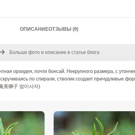
ОПИСАНИЕ
ОТЗЫВЫ (9)
Больше фото и описание в статье блога
тная орхидея, почти бонсай. Некрупного размера, с утонч
 скручиваясь по спирали, стволик создает причудливые ф
Jishi 奄美獅子 엄미사자)