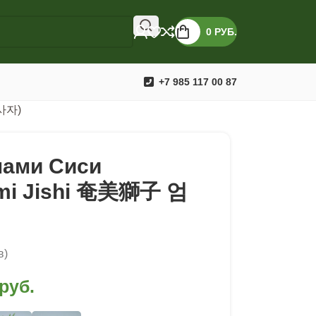
0
РУБ.
+7 985 117 00 87
미사자)
ами Сиси
ami Jishi 奄美獅子 엄
в)
руб.