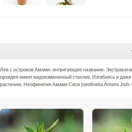
Лев с островов Амами- интригующее название. Экстраваган
орхидея имеет видоизмененный стволик. Изгибаясь и даже
растению. Неофинетия Амами Сиси (neofinetia Amami 