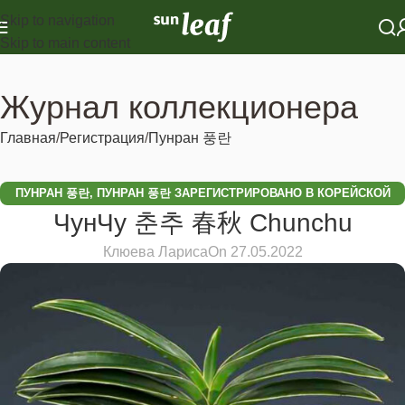
Skip to navigation
Skip to main content
Журнал коллекционера
Главная
Регистрация
Пунран 풍란
ПУНРАН 풍란
,
ПУНРАН 풍란 ЗАРЕГИСТРИРОВАНО В КОРЕЙСКОЙ
ЧунЧу 춘추 春秋 Chunchu
ФЕДЕРАЦИИ
Клюева Лариса
On 27.05.2022