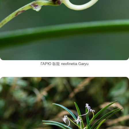
ГАРЮ 臥龍 neofinetia Garyu