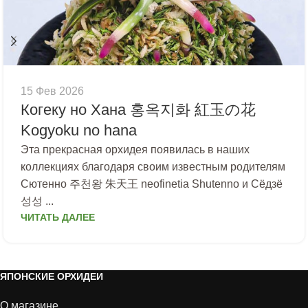
15 Фев 2026
Когеку но Хана 홍옥지화 紅玉の花
Kogyoku no hana
Эта прекрасная орхидея появилась в наших
коллекциях благодаря своим известным родителям
Сютенно 주천왕 朱天王 neofinetia Shutenno и Сёдзё
성성 ...
ЧИТАТЬ ДАЛЕЕ
ЯПОНСКИЕ ОРХИДЕИ
О магазине