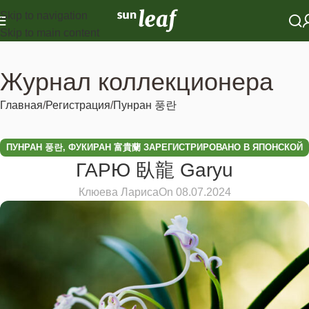
Skip to navigation
Skip to main content
Журнал коллекционера
Главная
Регистрация
Пунран 풍란
ПУНРАН 풍란
,
ФУКИРАН 富貴蘭 ЗАРЕГИСТРИРОВАНО В ЯПОНСКОЙ
ГАРЮ 臥龍 Garyu
АССОЦИАЦИИ
Клюева Лариса
On 08.07.2024