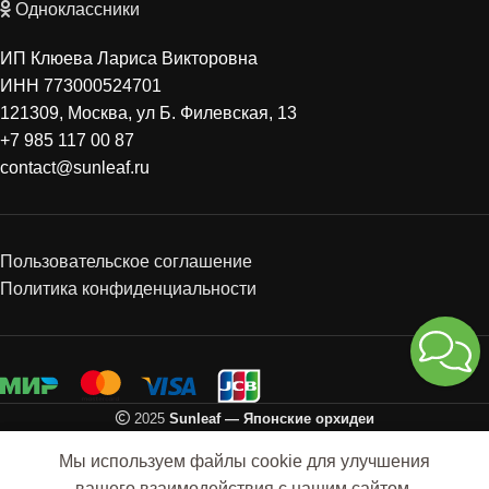
Одноклассники
ИП Клюева Лариса Викторовна
ИНН 773000524701
121309, Москва, ул Б. Филевская, 13
+7 985 117 00 87
contact@sunleaf.ru
Пользовательское соглашение
Политика конфиденциальности
2025
Sunleaf — Японские орхидеи
0
Мы используем файлы cookie для улучшения
агазин
Категории
Избранное
Сравнить
Корзина
вашего взаимодействия с нашим сайтом.