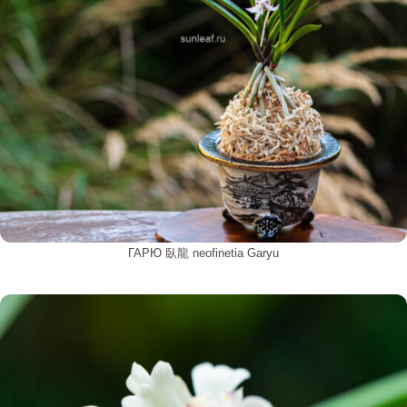
ГАРЮ 臥龍 neofinetia Garyu