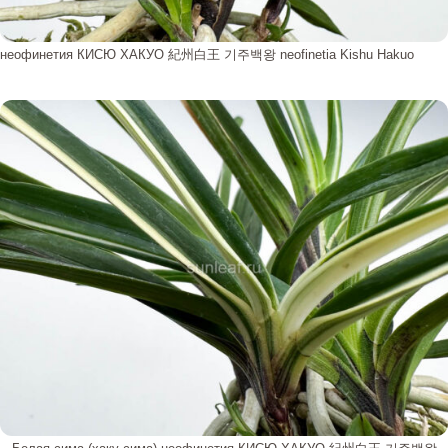
неофинетия КИСЮ ХАКУО 紀州白王 기주백왕 neofinetia Kishu Hakuo