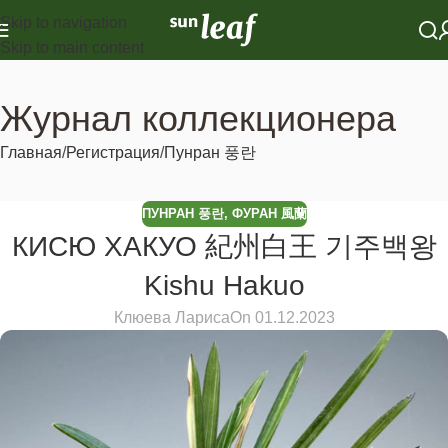
Skip to navigation
Skip to main content
Журнал коллекционера
Главная
Регистрация
Пунран 풍란
ПУНРАН 풍란
,
ФУРАН 風蘭
КИСЮ ХАКУО 紀州白王 기주백왕
Kishu Hakuo
Клюева Лариса
On 01.12.2023