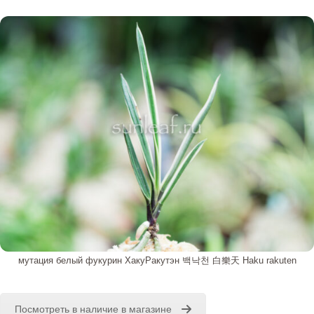
мутация белый фукурин ХакуРакутэн 백낙천 白樂天 Haku rakuten
Посмотреть в наличие в магазине