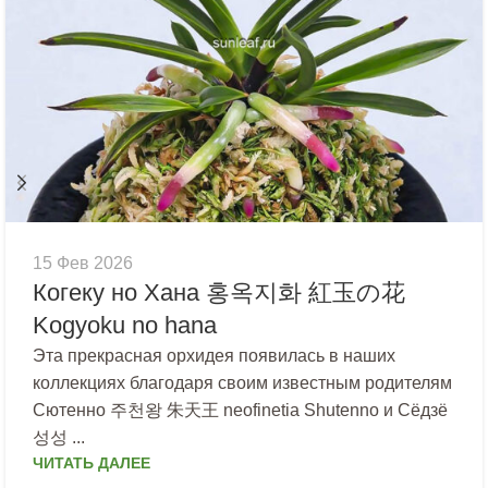
15 Фев 2026
Когеку но Хана 홍옥지화 紅玉の花
Kogyoku no hana
Эта прекрасная орхидея появилась в наших
коллекциях благодаря своим известным родителям
Сютенно 주천왕 朱天王 neofinetia Shutenno и Сёдзё
성성 ...
ЧИТАТЬ ДАЛЕЕ