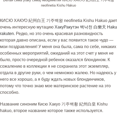
Белая сима (хаку сима) неофинетия КИСЮ ХАКУО 紀州白王 기주백왕
neofinetia Kishu Hakuo
КИСЮ ХАКУО 紀州白王 기주백왕 neofinetia Kishu Hakuo дает
очень интересную мутацию
ХакуРакутэн 백낙천 白樂天 Haku
rakuten
. Редко, но это очень красивая разновидность
которая давно описана, если у вас появится такое чудо —
мои поздравления! У меня она была, сама по себе, никаких
особенных мероприятий, ожиданий на этот счет у меня не
было, просто очередной ребенок оказался блондином. К
сожалению в коллекции я не сохранила этот экземпляр,
отдала в другие руки, о чем немножко жалею. Но надеюсь у
него все хорошо, а я буду ждать новых блондинчиков,
потому что точно знаю мое материнское растение на это
способно.
Название синоним Кисю Хакуо 기주백황 紀州白皇 Kishu
hakuo, второе название которое также используется.