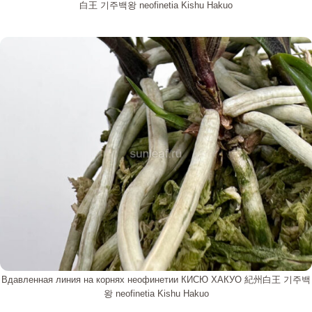
白王 기주백왕 neofinetia Kishu Hakuo
Вдавленная линия на корнях неофинетии КИСЮ ХАКУО 紀州白王 기주백
왕 neofinetia Kishu Hakuo