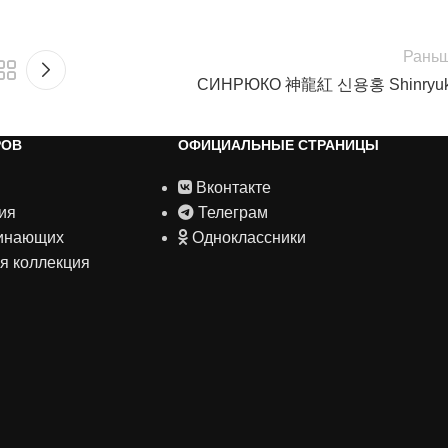
Рань
СИНРЮКО 神龍紅 신용홍 Shinryu
РОВ
ОФИЦИАЛЬНЫЕ СТРАНИЦЫ
Вконтакте
ия
Телеграм
чинающих
Одноклассники
я коллекция