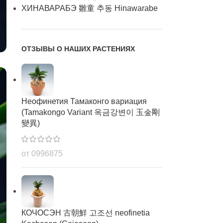
ХИНАВАРАБЭ 雛童 추동 Hinawarabe
ОТЗЫВЫ О НАШИХ РАСТЕНИЯХ
Неофинетия Тамаконго вариация
(Tamakongo Variant 옥금강변이 玉金剛
變異)
от 0996875
КОЧОСЭН 古朝鮮 고조선 neofinetia