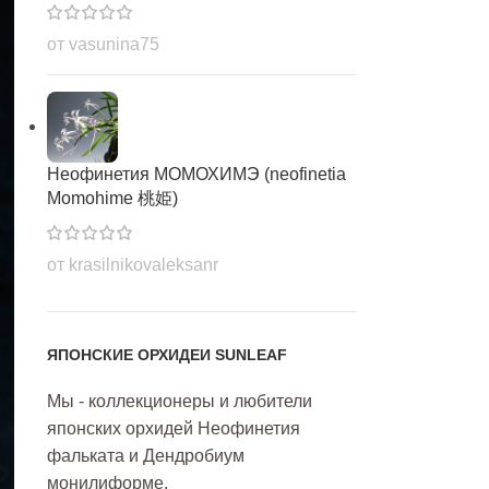
от vasunina75
Неофинетия МОМОХИМЭ (neofinetia
Momohime 桃姫)
от krasilnikovaleksanr
ЯПОНСКИЕ ОРХИДЕИ SUNLEAF
Мы - коллекционеры и любители
японских орхидей Неофинетия
фальката и Дендробиум
монилиформе.