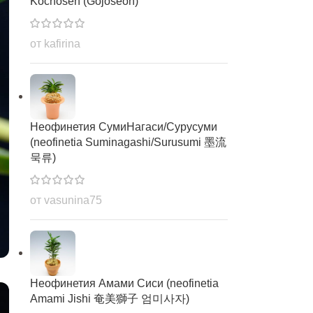
Kochosen (Gojoseon)
от kafirina
Неофинетия СумиНагаси/Сурусуми
(neofinetia Suminagashi/Surusumi 墨流
묵류)
от vasunina75
Неофинетия Амами Сиси (neofinetia
Amami Jishi 奄美獅子 엄미사자)