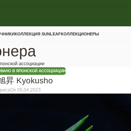
ОЧНИКИ
КОЛЛЕКЦИЯ SUNLEAF
КОЛЛЕКЦИОНЕРЫ
онера
понской ассоциации
ВАНО В ЯПОНСКОЙ АССОЦИАЦИИ
旭昇 Kyokusho
риса
On 05.04.2023