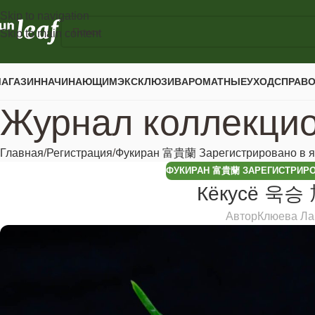
Skip to navigation
Skip to main content
АГАЗИН
НАЧИНАЮЩИМ
ЭКСКЛЮЗИВ
АРОМАТНЫЕ
УХОД
СПРАВ
Журнал коллекци
Главная
Регистрация
Фукиран 富貴蘭 Зарегистрировано в я
ФУКИРАН 富貴蘭 ЗАРЕГИСТРИРО
Кёкусё 욱승 
Автор
Клюева Ла