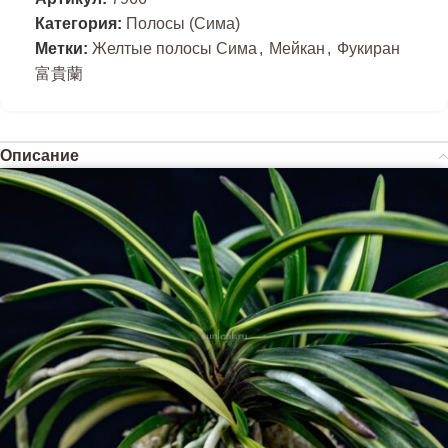
Категория:
Полосы (Сима)
Метки:
Желтые полосы Сима
,
Мейкан
,
Фукиран
富貴蘭
Описание