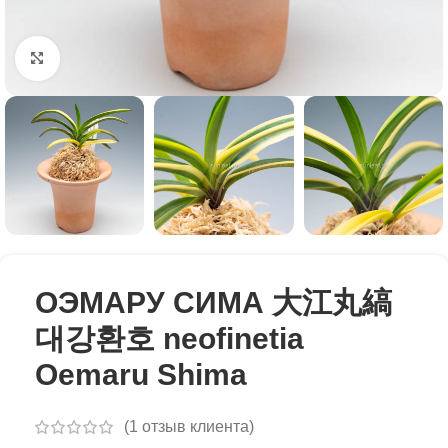
Click to enlarge
ОЭМАРУ СИМА 大江丸縞
대강환호 neofinetia
Oemaru Shima
(
1
отзыв клиента)