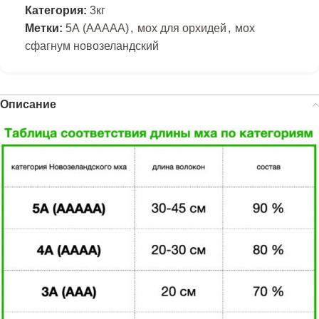
Категория:
3кг
Метки:
5А (AААAA)
,
мох для орхидей
,
мох
сфагнум новозеландский
Описание