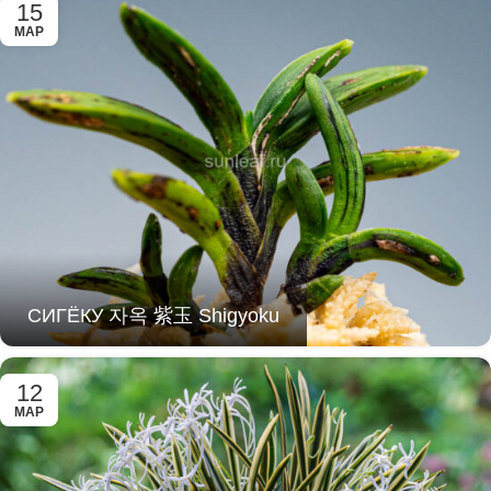
15
МАР
СИГЁКУ 자옥 紫玉 Shigyoku
12
МАР