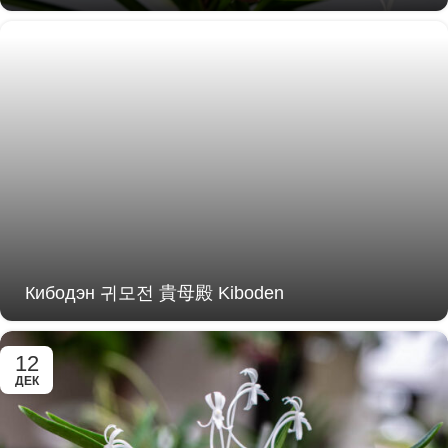
Кибодэн 귀모전 貴母殿 Kiboden
12
ДЕК