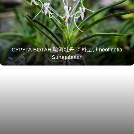
СУРУГА БОТАН 駿河牡丹 준하모단 neofinetia
Surugabotan