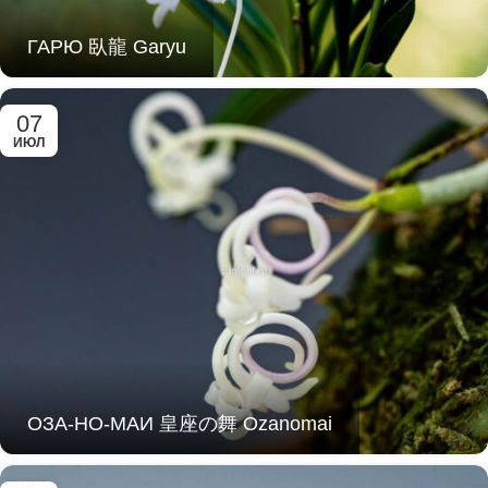
ГАРЮ 臥龍 Garyu
07
ИЮЛ
ОЗА-НО-МАИ 皇座の舞 Ozanomai