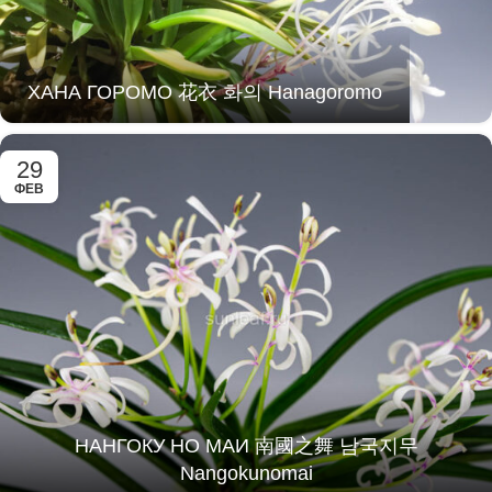
ХАНА ГОРОМО 花衣 화의 Hanagoromo
29
ФЕВ
НАНГОКУ НО МАИ 南國之舞 남국지무
Nangokunomai