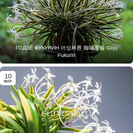
ГОДЗЁ ФУКУРИН 어성복륜 御城覆輪 Gojo
Fukurin
10
МАР