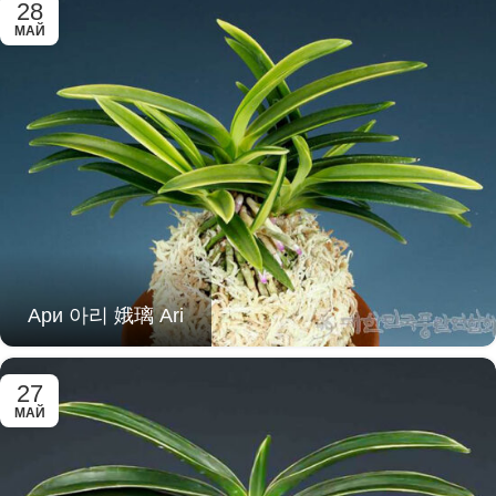
28
МАЙ
Ари 아리 娥璃 Ari
27
МАЙ