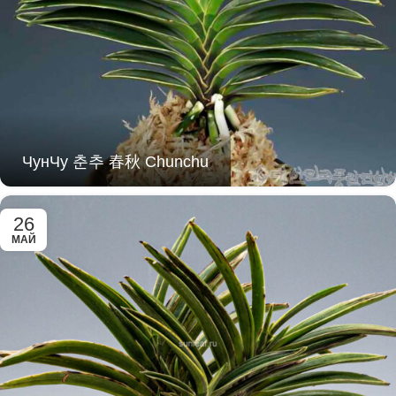
ЧунЧу 춘추 春秋 Chunchu
26
МАЙ