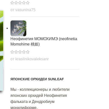
от vasunina75
Неофинетия МОМОХИМЭ (neofinetia
Momohime 桃姫)
от krasilnikovaleksanr
ЯПОНСКИЕ ОРХИДЕИ SUNLEAF
Мы - коллекционеры и любители
японских орхидей Неофинетия
фальката и Дендробиум
монилиформе.