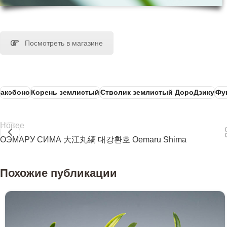
Посмотреть в магазине
акэбоно
Корень землистый
Стволик землистый ДороДзику
Фу
Новее
ОЭМАРУ СИМА 大江丸縞 대강환호 Oemaru Shima
Похожие публикации