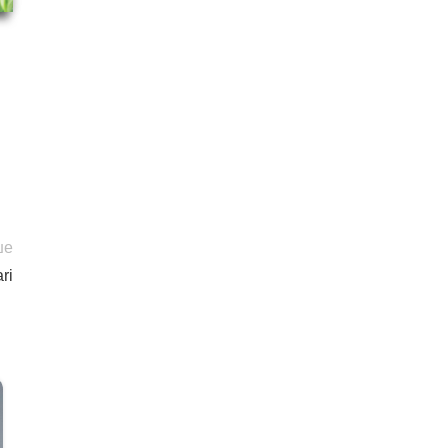
ше
ri