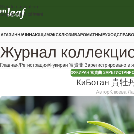
Skip to navigation
Skip to main content
АГАЗИН
НАЧИНАЮЩИМ
ЭКСКЛЮЗИВ
АРОМАТНЫЕ
УХОД
СПРАВ
Журнал коллекци
Главная
Регистрация
Фукиран 富貴蘭 Зарегистрировано в я
ФУКИРАН 富貴蘭 ЗАРЕГИСТРИРО
КиБотан 貴牡丹
Автор
Клюева Ла