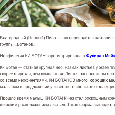
Благородный (Ценный) Пион — так переводится название 
группы «Ботанов».
Неофинетия КИ БОТАН зарегистрирована в
Фукиран Мейк
Ки Ботан — статная крупная нео. Размах листьев у экземпл
скорее широкая, чем компактная. Листья расположены плотн
со всеми неофинетиями, КИ БОТАНОВ много,
хороших ма
малышом в предложении у известного японского коллекцио
Прошло время малыш КИ БОТАН(чик) стал роскошным краса
широким расположением листьев. Такая форма выглядит г