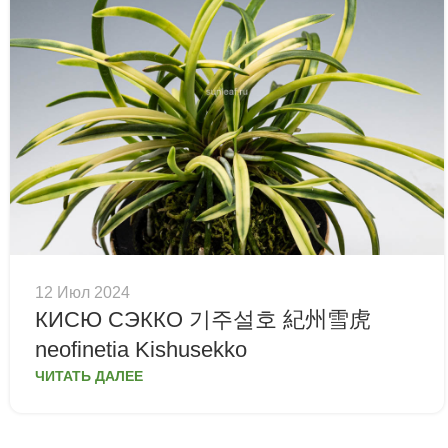
12 Июл 2024
КИСЮ СЭККО 기주설호 紀州雪虎
neofinetia Kishusekko
ЧИТАТЬ ДАЛЕЕ