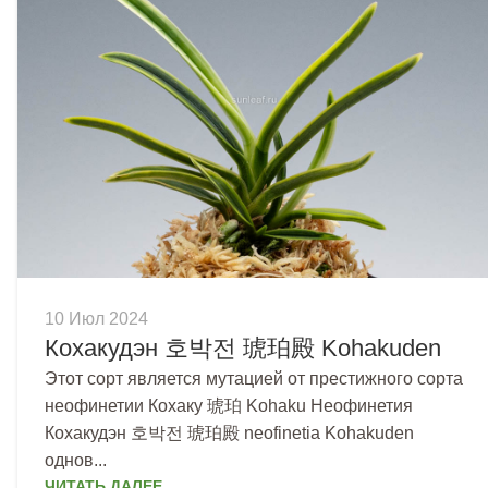
10 Июл 2024
Кохакудэн 호박전 琥珀殿 Kohakuden
Этот сорт является мутацией от престижного сорта
неофинетии Кохаку 琥珀 Kohaku Неофинетия
Кохакудэн 호박전 琥珀殿 neofinetia Kohakuden
однов...
ЧИТАТЬ ДАЛЕЕ