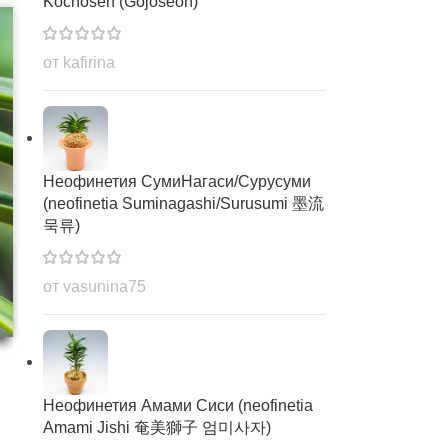
Kochosen (Gojoseon)
от kafirina
Неофинетия СумиНагаси/Сурусуми
(neofinetia Suminagashi/Surusumi 墨流
묵류)
от vasunina75
Неофинетия Амами Сиси (neofinetia
Amami Jishi 奄美獅子 엄미사자)