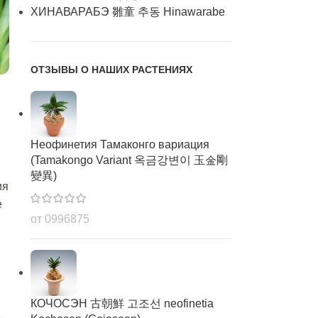
ХИНАВАРАБЭ 雛童 추동 Hinawarabe
ОТЗЫВЫ О НАШИХ РАСТЕНИЯХ
Неофинетия Тамаконго вариация
(Tamakongo Variant 옥금강변이 玉金剛
變異)
ия
е
от 0996875
КОЧОСЭН 古朝鮮 고조선 neofinetia