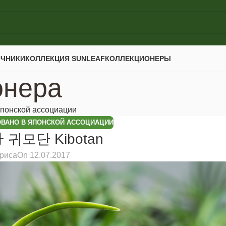
ОЧНИКИ
КОЛЛЕКЦИЯ SUNLEAF
КОЛЛЕКЦИОНЕРЫ
онера
понской ассоциации
ВАНО В ЯПОНСКОЙ АССОЦИАЦИИ
 귀모단 Kibotan
риса
On 12.07.2017