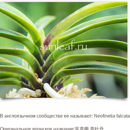
В англоязычном сообществе ее называют: Neofinetia falca
Оригинальное японское название:富貴蘭 貴牡丹