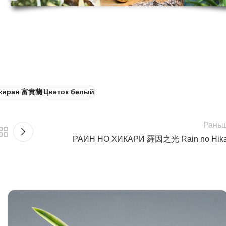
киран 富貴蘭
Цветок белый
Рань
РАИН НО ХИКАРИ 羅因之光 Rain no Hika