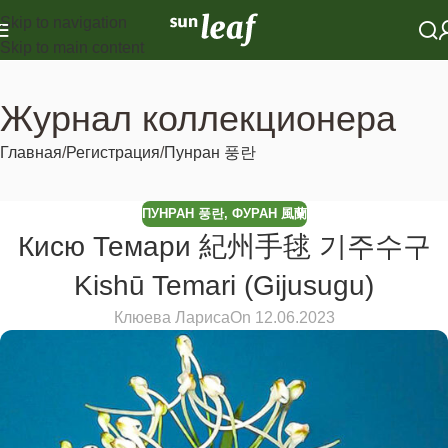
Skip to navigation
Skip to main content
Журнал коллекционера
Главная
Регистрация
Пунран 풍란
ПУНРАН 풍란
,
ФУРАН 風蘭
Кисю Темари 紀州手毬 기주수구
Kishū Temari (Gijusugu)
Клюева Лариса
On 12.06.2023